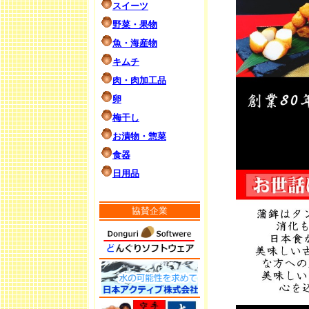
スイーツ
野菜・果物
魚・海産物
キムチ
肉・肉加工品
卵
梅干し
お漬物・惣菜
食器
日用品
協賛企業