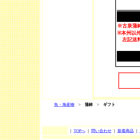
※古泉蒲
※本州以
左記送料
魚・海産物
>
蒲鉾
>
ギフト
｜
TOPへ
｜
問い合わせ
｜
新着商品
｜