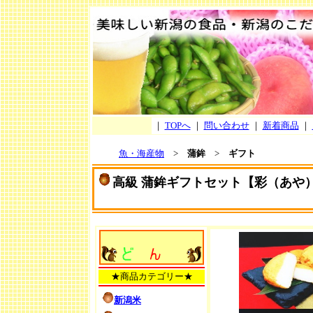
｜
TOPへ
｜
問い合わせ
｜
新着商品
｜
魚・海産物
>
蒲鉾
>
ギフト
高級 蒲鉾ギフトセット【彩（あや
★商品カテゴリー★
新潟米