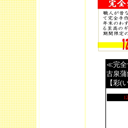
≪完全
古泉蒲
【彩(
1