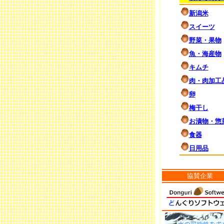
新潟米
スイーツ
野菜・果物
魚・海産物
キムチ
肉・肉加工
卵
梅干し
お漬物・惣
食器
日用品
協賛企業