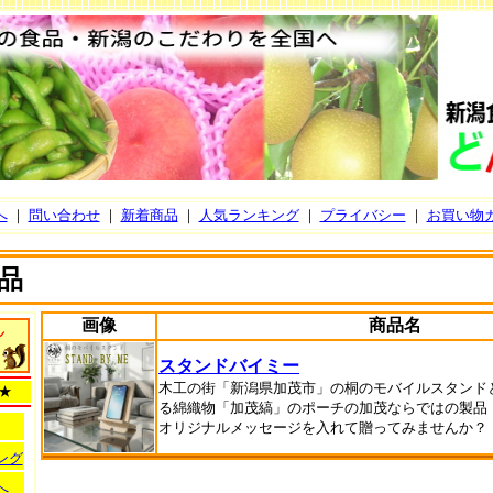
へ
｜
問い合わせ
｜
新着商品
｜
人気ランキング
｜
プライバシー
｜
お買い物
品
画像
商品名
スタンドバイミー
木工の街「新潟県加茂市」の桐のモバイルスタンド
★
る綿織物「加茂縞」のポーチの加茂ならではの製品
オリジナルメッセージを入れて贈ってみませんか？
ング
へ